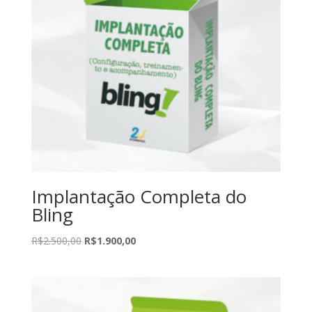
Implantação Completa do
Bling
O
O
R$
2.500,00
R$
1.900,00
preço
preço
original
atual
era:
é:
R$2.500,00.
R$1.900,00.