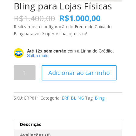
Bling para Lojas Físicas
O
O
R$
1.400,00
R$
1.000,00
preço
preço
Realizamos a configuração do Frente de Caixa do
original
atual
Bling para você operar sua loja física!
era:
é:
R$1.400,00.
R$1.000,0
Até 12x sem cartão
com a Linha de Crédito.
Saiba mais
Bling
Adicionar ao carrinho
para
Lojas
Físicas
quantidade
SKU:
ERP011
Categoria:
ERP BLING
Tag:
Bling
Descrição
Avaliações (0)