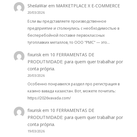
SheilaWar
em
MARKETPLACE X E-COMMERCE
20/03/2026
Если вы представляете производственное
предприятие и столкнулись с необходимостью в
бесперебойной поставке первоклассных
тугоплавких металлов, то ООО "РМС" — это…
fixurisk
em
10 FERRAMENTAS DE
PRODUTIVIDADE: para quem quer trabalhar por
conta própria.
20/03/2026
Особенно понравился раздел про регистрация в
казино вавада казахстан. Вот, можете почитать:
https://2026vavada.com/
fixurisk
em
10 FERRAMENTAS DE
PRODUTIVIDADE: para quem quer trabalhar por
conta própria.
19/03/2026