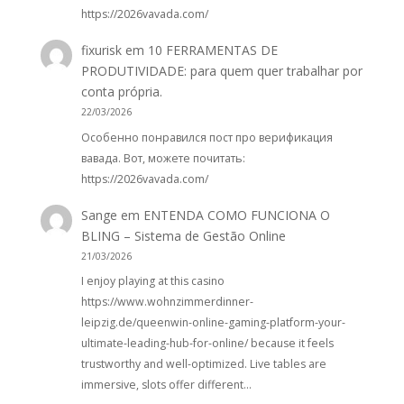
https://2026vavada.com/
fixurisk
em
10 FERRAMENTAS DE
PRODUTIVIDADE: para quem quer trabalhar por
conta própria.
22/03/2026
Особенно понравился пост про верификация
вавада. Вот, можете почитать:
https://2026vavada.com/
Sange
em
ENTENDA COMO FUNCIONA O
BLING – Sistema de Gestão Online
21/03/2026
I enjoy playing at this casino
https://www.wohnzimmerdinner-
leipzig.de/queenwin-online-gaming-platform-your-
ultimate-leading-hub-for-online/ because it feels
trustworthy and well-optimized. Live tables are
immersive, slots offer different…