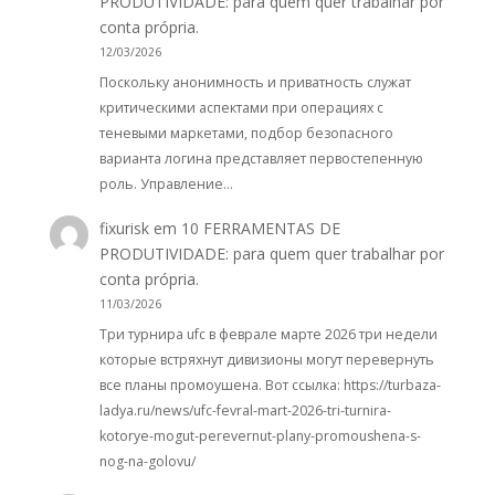
PRODUTIVIDADE: para quem quer trabalhar por
conta própria.
12/03/2026
Поскольку анонимность и приватность служат
критическими аспектами при операциях с
теневыми маркетами, подбор безопасного
варианта логина представляет первостепенную
роль. Управление…
fixurisk
em
10 FERRAMENTAS DE
PRODUTIVIDADE: para quem quer trabalhar por
conta própria.
11/03/2026
Три турнира ufc в феврале марте 2026 три недели
которые встряхнут дивизионы могут перевернуть
все планы промоушена. Вот ссылка: https://turbaza-
ladya.ru/news/ufc-fevral-mart-2026-tri-turnira-
kotorye-mogut-perevernut-plany-promoushena-s-
nog-na-golovu/