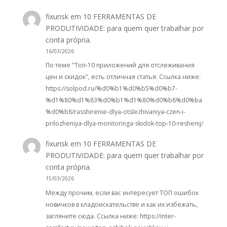
fixurisk
em
10 FERRAMENTAS DE
PRODUTIVIDADE: para quem quer trabalhar por
conta própria.
16/03/2026
По теме "Топ-10 приложений для отслеживания
цен и скидок", есть отличная статья. Ссылка ниже:
https://solpod.ru/%d0%b1%d0%b5%d0%b7-
%d1%80%d1%83%d0%b1%d1%80%d0%b8%d0%ba
%d0%b8/rasshirenie-dlya-otslezhivaniya-czen-i-
prilozheniya-dlya-monitoringa-skidok-top-10-reshenij/
fixurisk
em
10 FERRAMENTAS DE
PRODUTIVIDADE: para quem quer trabalhar por
conta própria.
15/03/2026
Между прочим, если вас интересует ТОП ошибок
новичков в кладоискательстве и как их избежать,
загляните сюда. Ссылка ниже: https://inter-