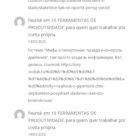
comfort.ru/news/top-oshibok-novichkov-v-
kladoiskatelstve-kak-ne-isportit-pervyj-vyezd/
fixurisk
em
10 FERRAMENTAS DE
PRODUTIVIDADE: para quem quer trabalhar por
conta própria.
14/03/2026
По теме "Мифы о гипертонии: правда и контроль
давления", там просто кладезь информации. Вот,
делюсь ссылкой: https://tvoj-
zodiak.ru/%d0%b1%d0%b5%d0%b7-
%d1%80%d1%83%d0%b1%d1%80%d0%b8%d0%ba
%d0%b8/mify-i-realnost-o-gipertonii-chto-
dejstvitelno-povyshaet-davlenie-i-kak-eto-
kontrolirovat/
fixurisk
em
10 FERRAMENTAS DE
PRODUTIVIDADE: para quem quer trabalhar por
conta própria.
14/03/2026