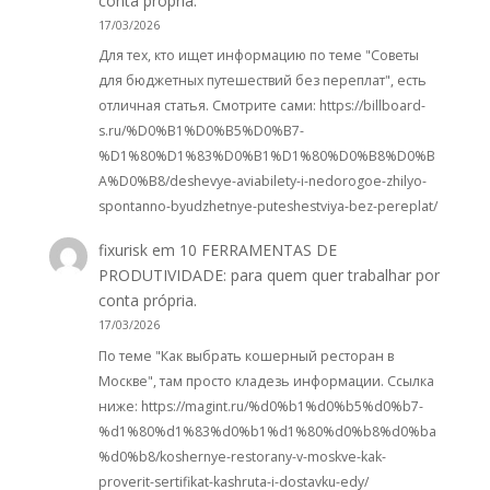
conta própria.
17/03/2026
Для тех, кто ищет информацию по теме "Советы
для бюджетных путешествий без переплат", есть
отличная статья. Смотрите сами: https://billboard-
s.ru/%D0%B1%D0%B5%D0%B7-
%D1%80%D1%83%D0%B1%D1%80%D0%B8%D0%B
A%D0%B8/deshevye-aviabilety-i-nedorogoe-zhilyo-
spontanno-byudzhetnye-puteshestviya-bez-pereplat/
fixurisk
em
10 FERRAMENTAS DE
PRODUTIVIDADE: para quem quer trabalhar por
conta própria.
17/03/2026
По теме "Как выбрать кошерный ресторан в
Москве", там просто кладезь информации. Ссылка
ниже: https://magint.ru/%d0%b1%d0%b5%d0%b7-
%d1%80%d1%83%d0%b1%d1%80%d0%b8%d0%ba
%d0%b8/koshernye-restorany-v-moskve-kak-
proverit-sertifikat-kashruta-i-dostavku-edy/