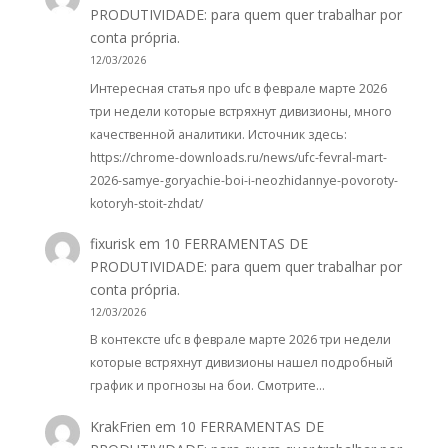
PRODUTIVIDADE: para quem quer trabalhar por
conta própria.
12/03/2026
Интересная статья про ufc в феврале марте 2026
три недели которые встряхнут дивизионы, много
качественной аналитики. Источник здесь:
https://chrome-downloads.ru/news/ufc-fevral-mart-
2026-samye-goryachie-boi-i-neozhidannye-povoroty-
kotoryh-stoit-zhdat/
fixurisk
em
10 FERRAMENTAS DE
PRODUTIVIDADE: para quem quer trabalhar por
conta própria.
12/03/2026
В контексте ufc в феврале марте 2026 три недели
которые встряхнут дивизионы нашел подробный
график и прогнозы на бои. Смотрите…
KrakFrien
em
10 FERRAMENTAS DE