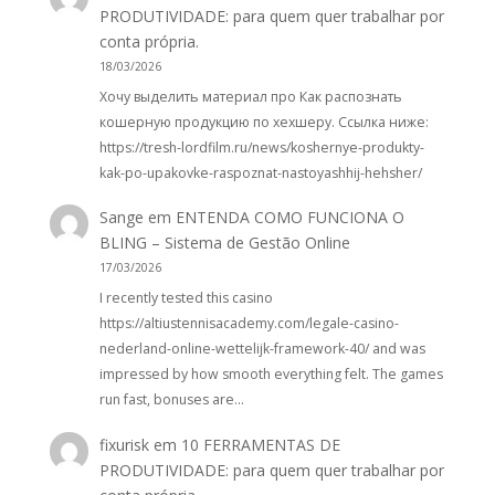
PRODUTIVIDADE: para quem quer trabalhar por
conta própria.
18/03/2026
Хочу выделить материал про Как распознать
кошерную продукцию по хехшеру. Ссылка ниже:
https://tresh-lordfilm.ru/news/koshernye-produkty-
kak-po-upakovke-raspoznat-nastoyashhij-hehsher/
Sange
em
ENTENDA COMO FUNCIONA O
BLING – Sistema de Gestão Online
17/03/2026
I recently tested this casino
https://altiustennisacademy.com/legale-casino-
nederland-online-wettelijk-framework-40/ and was
impressed by how smooth everything felt. The games
run fast, bonuses are…
fixurisk
em
10 FERRAMENTAS DE
PRODUTIVIDADE: para quem quer trabalhar por