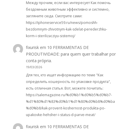
Между прочим, если вас интересует Как помочь
бездомным животным эффективно и системно,
загляните сюда. Смотрите сами:
https://iphoneservice59.ru/news/pomoshh-
bezdomnym-zhivotnym-kak-sdelat-perederzhku-
korm-i-sterilizacziyu-sistemoj/
fixurisk
em
10 FERRAMENTAS DE
PRODUTIVIDADE: para quem quer trabalhar por
conta própria.
19/03/2026
Для тех, кто ищет информацию по теме "Как
определить кошерность по упаковке продукта",
есть отличная статья. Вот, можете почитать:
https://salemagazine.ru/%d0%b1%d0%b5%d0%b7-
%d1%80%d1%83%d0%b1%d1%80%d0%b8%d0%ba
%d0%b8/kak-proverit-koshernost-produkta-po-
upakovke-hehsher-i-status-d-parve-meat/
fixurisk
em
10 FERRAMENTAS DE