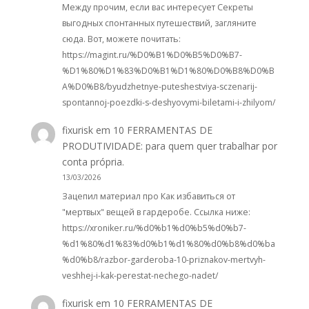
Между прочим, если вас интересует Секреты
выгодных спонтанных путешествий, загляните
сюда. Вот, можете почитать:
https://magint.ru/%D0%B1%D0%B5%D0%B7-
%D1%80%D1%83%D0%B1%D1%80%D0%B8%D0%B
A%D0%B8/byudzhetnye-puteshestviya-sczenarij-
spontannoj-poezdki-s-deshyovymi-biletami-i-zhilyom/
fixurisk
em
10 FERRAMENTAS DE
PRODUTIVIDADE: para quem quer trabalhar por
conta própria.
13/03/2026
Зацепил материал про Как избавиться от
"мертвых" вещей в гардеробе. Ссылка ниже:
https://xroniker.ru/%d0%b1%d0%b5%d0%b7-
%d1%80%d1%83%d0%b1%d1%80%d0%b8%d0%ba
%d0%b8/razbor-garderoba-10-priznakov-mertvyh-
veshhej-i-kak-perestat-nechego-nadet/
fixurisk
em
10 FERRAMENTAS DE