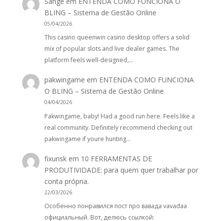
Sange
em
ENTENDA COMO FUNCIONA O
BLING – Sistema de Gestão Online
05/04/2026
This casino queenwin casino desktop offers a solid
mix of popular slots and live dealer games. The
platform feels well-designed,…
pakwingame
em
ENTENDA COMO FUNCIONA
O BLING – Sistema de Gestão Online
04/04/2026
Pakwingame, baby! Had a good run here. Feels like a
real community. Definitely recommend checking out
pakwingame if youre hunting…
fixurisk
em
10 FERRAMENTAS DE
PRODUTIVIDADE: para quem quer trabalhar por
conta própria.
22/03/2026
Особенно понравился пост про вавада vavadaa
официальный. Вот, делюсь ссылкой: