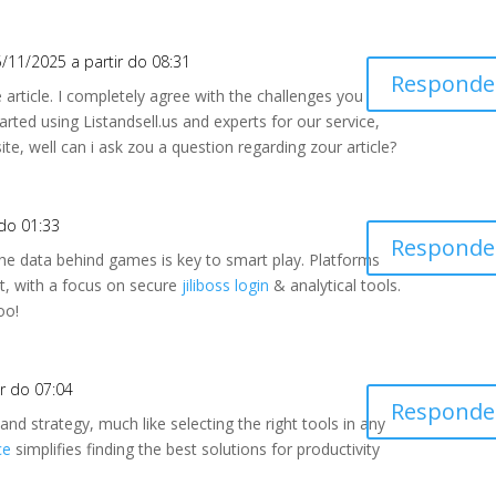
/11/2025 a partir do 08:31
Responde
ce article. I completely agree with the challenges you
arted using Listandsell.us and experts for our service,
ite, well can i ask zou a question regarding zour article?
 do 01:33
Responde
the data behind games is key to smart play. Platforms
hat, with a focus on secure
jiliboss login
& analytical tools.
oo!
r do 07:04
Responde
and strategy, much like selecting the right tools in any
ce
simplifies finding the best solutions for productivity