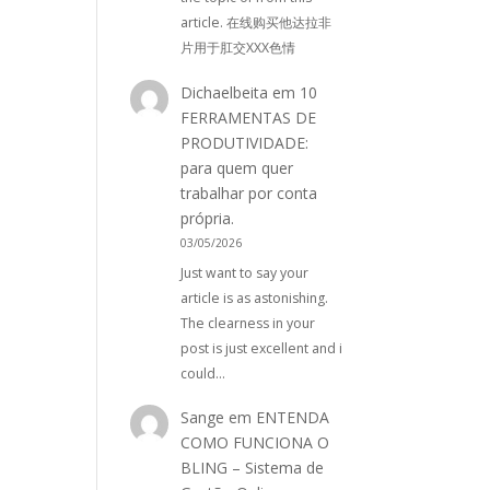
article. 在线购买他达拉非
片用于肛交XXX色情
Dichaelbeita
em
10
FERRAMENTAS DE
PRODUTIVIDADE:
para quem quer
trabalhar por conta
própria.
03/05/2026
Just want to say your
article is as astonishing.
The clearness in your
post is just excellent and i
could…
Sange
em
ENTENDA
COMO FUNCIONA O
BLING – Sistema de