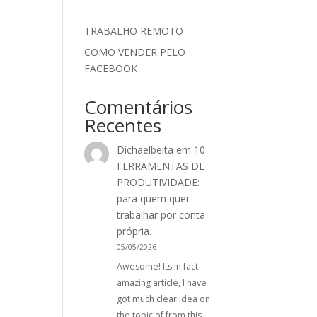
TRABALHO REMOTO
COMO VENDER PELO
FACEBOOK
Comentários
Recentes
Dichaelbeita
em
10
FERRAMENTAS DE
PRODUTIVIDADE:
para quem quer
trabalhar por conta
própria.
05/05/2026
Awesome! Its in fact
amazing article, I have
got much clear idea on
the topic of from this