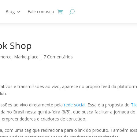
Blog
Fale conosco
ok Shop
merce
,
Marketplace
|
7 Comentários
tivos e transmissões ao vivo, aparece no próprio feed da plataform
duto.
issões ao vivo diretamente pela
rede social
. Essa é a proposta do
Ti
 no Brasil nesta quinta-feira (8/5), que busca facilitar a jornada do
, empreendedores e criadores de conteúdo.
a, com uma tag que redireciona para o link do produto. Também exi