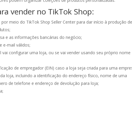
adores podem organizar coleções de produtos personalizadas.
ara vender no TikTok Shop:
a por meio do TikTok Shop Seller Center para dar início à produção d
utos;
sa e as informações bancárias do negócio;
 e-mail válidos;
l vai configurar uma loja, ou se vai vender usando seu próprio nome
ficação de empregador (EIN) caso a loja seja criada para uma empre
da loja, incluindo a identificação do endereço físico, nome de uma
ero de telefone e endereço de devolução para loja;
a;