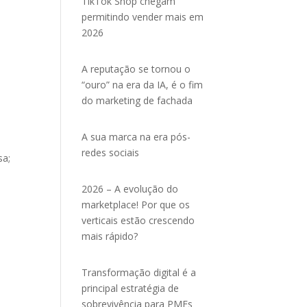
TikTok Shop chegam
permitindo vender mais em
2026
e
A reputação se tornou o
“ouro” na era da IA, é o fim
do marketing de fachada
A sua marca na era pós-
redes sociais
sa;
2026 – A evolução do
marketplace! Por que os
verticais estão crescendo
mais rápido?
Transformação digital é a
principal estratégia de
sobrevivência para PMEs