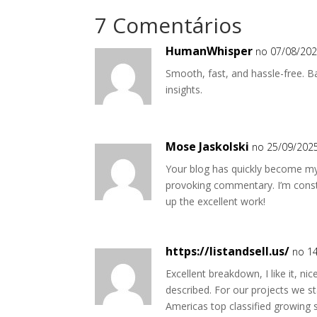
7 Comentários
HumanWhisper
no 07/08/202
Smooth, fast, and hassle-free. 
insights.
Mose Jaskolski
no 25/09/2025
Your blog has quickly become my 
provoking commentary. I’m const
up the excellent work!
https://listandsell.us/
no 14
Excellent breakdown, I like it, ni
described. For our projects we st
Americas top classified growing s