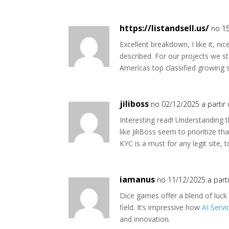
https://listandsell.us/
no 15
Excellent breakdown, I like it, ni
described. For our projects we st
Americas top classified growing s
jiliboss
no 02/12/2025 a partir
Interesting read! Understanding 
like JiliBoss seem to prioritize t
KYC is a must for any legit site, t
iamanus
no 11/12/2025 a parti
Dice games offer a blend of luck 
field. It’s impressive how
AI Servi
and innovation.