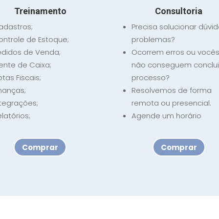
Treinamento
Consultoria
adastros;
Precisa solucionar dúvid
ontrole de Estoque;
problemas?
edidos de Venda;
Ocorrem erros ou você
rente de Caixa;
não conseguem conclui
tas Fiscais;
processo?
inanças;
Resolvemos de forma
ntegrações;
remota ou presencial.
latórios;
Agende um horário
Comprar
Comprar