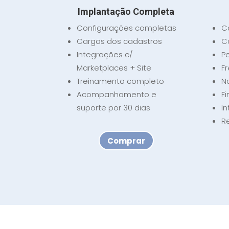
Implantação Completa
Configurações completas
C
Cargas dos cadastros
C
Integrações c/
P
Marketplaces + Site
F
Treinamento completo
No
Acompanhamento e
F
suporte por 30 dias
I
Re
Comprar