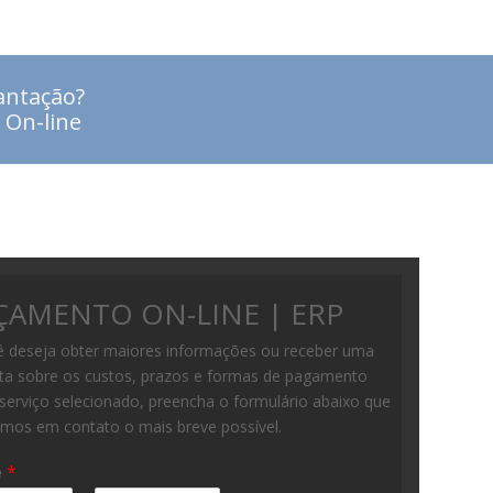
antação?
 On-line
AMENTO ON-LINE | ERP
ê deseja obter maiores informações ou receber uma
ta sobre os custos, prazos e formas de pagamento
serviço selecionado, preencha o formulário abaixo que
emos em contato o mais breve possível.
e
*