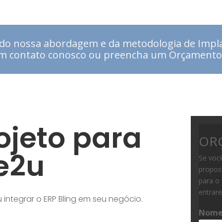
do nossa abordagem e da metodologia de Impl
m contato conosco ou preencha um Orçamento
ojeto para
ORÇ
e2u
Se voc
propos
para o 
entrar
ntegrar o ERP Bling em seu negócio.
Nom