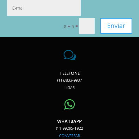
Enviar
=
8 + 5
w
TELEFONE
(11)3833-9937
LIGAR
WHATSAPP
(11)99295-1922
CONVERSAR