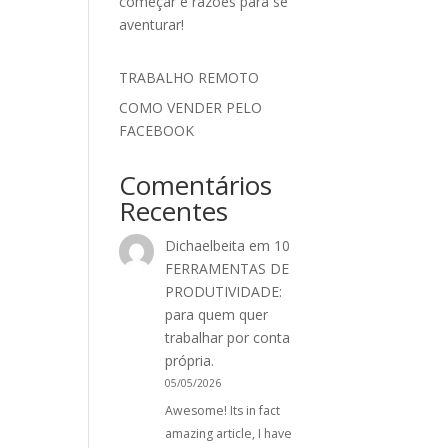
começar e razões para se
aventurar!
TRABALHO REMOTO
COMO VENDER PELO
FACEBOOK
Comentários
Recentes
Dichaelbeita
em
10
FERRAMENTAS DE
PRODUTIVIDADE:
para quem quer
trabalhar por conta
própria.
05/05/2026
Awesome! Its in fact
amazing article, I have