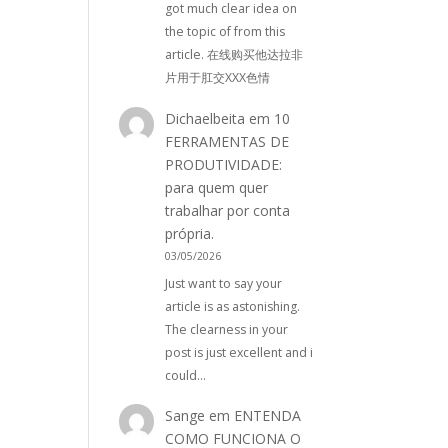
got much clear idea on
the topic of from this
article. 在线购买他达拉非
片用于肛交XXX色情
Dichaelbeita
em
10
FERRAMENTAS DE
PRODUTIVIDADE:
para quem quer
trabalhar por conta
própria.
03/05/2026
Just want to say your
article is as astonishing.
The clearness in your
post is just excellent and i
could…
Sange
em
ENTENDA
COMO FUNCIONA O