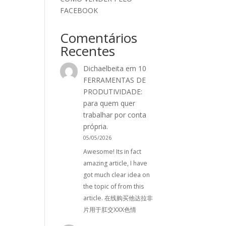
FACEBOOK
Comentários
Recentes
Dichaelbeita
em
10
FERRAMENTAS DE
PRODUTIVIDADE:
para quem quer
trabalhar por conta
própria.
05/05/2026
Awesome! Its in fact
amazing article, I have
got much clear idea on
the topic of from this
article. 在线购买他达拉非
片用于肛交XXX色情