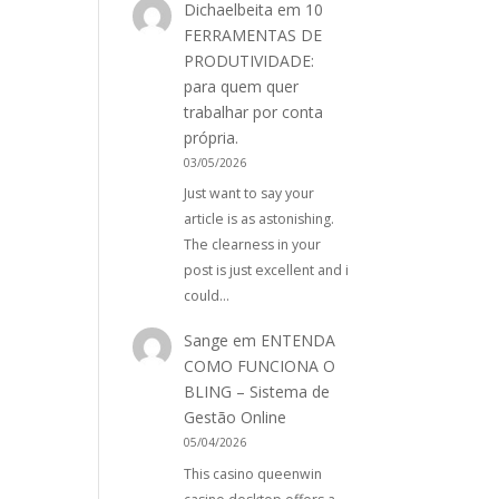
Dichaelbeita
em
10
FERRAMENTAS DE
PRODUTIVIDADE:
para quem quer
trabalhar por conta
própria.
03/05/2026
Just want to say your
article is as astonishing.
The clearness in your
post is just excellent and i
could…
Sange
em
ENTENDA
COMO FUNCIONA O
BLING – Sistema de
Gestão Online
05/04/2026
This casino queenwin