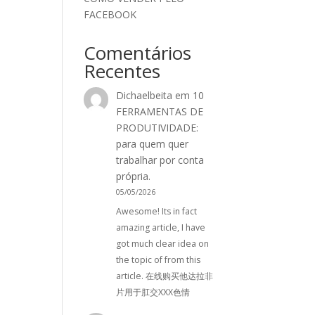
FACEBOOK
Comentários
Recentes
Dichaelbeita
em
10
FERRAMENTAS DE
PRODUTIVIDADE:
para quem quer
trabalhar por conta
própria.
05/05/2026
Awesome! Its in fact
amazing article, I have
got much clear idea on
the topic of from this
article. 在线购买他达拉非
片用于肛交XXX色情