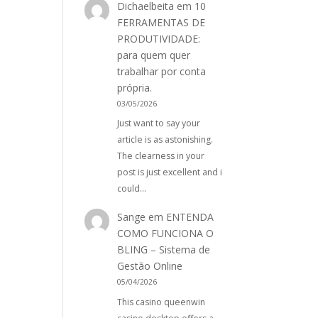
Dichaelbeita
em
10
FERRAMENTAS DE
PRODUTIVIDADE:
para quem quer
trabalhar por conta
própria.
03/05/2026
Just want to say your
article is as astonishing.
The clearness in your
post is just excellent and i
could…
Sange
em
ENTENDA
COMO FUNCIONA O
BLING – Sistema de
Gestão Online
05/04/2026
This casino queenwin