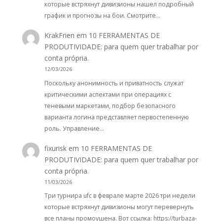
которые встряхнут дивизионы нашел подробный
график и прогнозы на бои. Смотрите…
KrakFrien
em
10 FERRAMENTAS DE
PRODUTIVIDADE: para quem quer trabalhar por
conta própria.
12/03/2026
Поскольку анонимность и приватность служат
критическими аспектами при операциях с
теневыми маркетами, подбор безопасного
варианта логина представляет первостепенную
роль. Управление…
fixurisk
em
10 FERRAMENTAS DE
PRODUTIVIDADE: para quem quer trabalhar por
conta própria.
11/03/2026
Три турнира ufc в феврале марте 2026 три недели
которые встряхнут дивизионы могут перевернуть
все планы промоушена. Вот ссылка: https://turbaza-