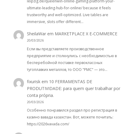
leipzig.de/queenwin-online-gaming-platform-your-
ultimate-leading-hub-for-online/ because it feels
trustworthy and well-optimized. Live tables are
immersive, slots offer different…
SheilaWar
em
MARKETPLACE X E-COMMERCE
20/03/2026
Если вы представляете производственное
предприятие и столкнулись с необходимостью в
бесперебойной поставке первоклассных
тугоплавких металлов, то ООО "РМС" — это…
fixurisk
em
10 FERRAMENTAS DE
PRODUTIVIDADE: para quem quer trabalhar por
conta própria.
20/03/2026
Особенно понравился раздел про регистрация в
казино вавада казахстан. Вот, можете почитать:
https://2026vavada.com/