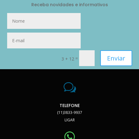
Receba novidades e informativos
Enviar
=
3 + 12
w
TELEFONE
(11)3833-9937
LIGAR