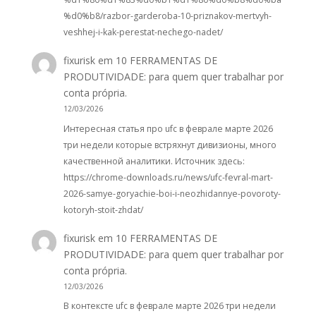
%d0%b8/razbor-garderoba-10-priznakov-mertvyh-
veshhej-i-kak-perestat-nechego-nadet/
fixurisk
em
10 FERRAMENTAS DE
PRODUTIVIDADE: para quem quer trabalhar por
conta própria.
12/03/2026
Интересная статья про ufc в феврале марте 2026
три недели которые встряхнут дивизионы, много
качественной аналитики. Источник здесь:
https://chrome-downloads.ru/news/ufc-fevral-mart-
2026-samye-goryachie-boi-i-neozhidannye-povoroty-
kotoryh-stoit-zhdat/
fixurisk
em
10 FERRAMENTAS DE
PRODUTIVIDADE: para quem quer trabalhar por
conta própria.
12/03/2026
В контексте ufc в феврале марте 2026 три недели