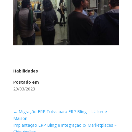
Habilidades
Postado em
29/03/2023
←
Migração ERP Totvs para ERP Bling – L’allume
Maison
Implantação ERP Bling e integração c/ Marketplaces –
Chiquinellos
→