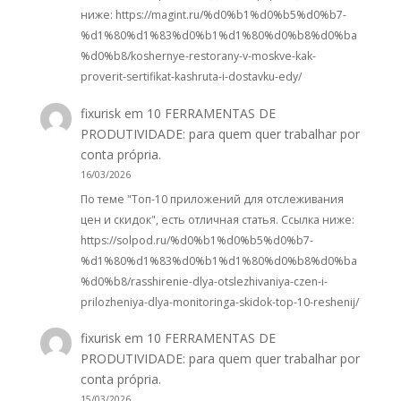
ниже: https://magint.ru/%d0%b1%d0%b5%d0%b7-
%d1%80%d1%83%d0%b1%d1%80%d0%b8%d0%ba
%d0%b8/koshernye-restorany-v-moskve-kak-
proverit-sertifikat-kashruta-i-dostavku-edy/
fixurisk
em
10 FERRAMENTAS DE
PRODUTIVIDADE: para quem quer trabalhar por
conta própria.
16/03/2026
По теме "Топ-10 приложений для отслеживания
цен и скидок", есть отличная статья. Ссылка ниже:
https://solpod.ru/%d0%b1%d0%b5%d0%b7-
%d1%80%d1%83%d0%b1%d1%80%d0%b8%d0%ba
%d0%b8/rasshirenie-dlya-otslezhivaniya-czen-i-
prilozheniya-dlya-monitoringa-skidok-top-10-reshenij/
fixurisk
em
10 FERRAMENTAS DE
PRODUTIVIDADE: para quem quer trabalhar por
conta própria.
15/03/2026