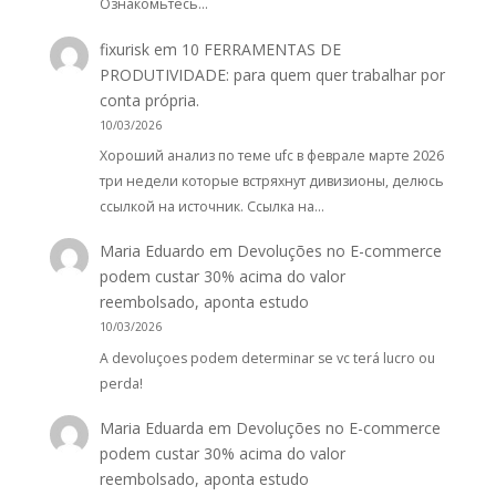
Ознакомьтесь…
fixurisk
em
10 FERRAMENTAS DE
PRODUTIVIDADE: para quem quer trabalhar por
conta própria.
10/03/2026
Хороший анализ по теме ufc в феврале марте 2026
три недели которые встряхнут дивизионы, делюсь
ссылкой на источник. Ссылка на…
Maria Eduardo
em
Devoluções no E-commerce
podem custar 30% acima do valor
reembolsado, aponta estudo
10/03/2026
A devoluçoes podem determinar se vc terá lucro ou
perda!
Maria Eduarda
em
Devoluções no E-commerce
podem custar 30% acima do valor
reembolsado, aponta estudo