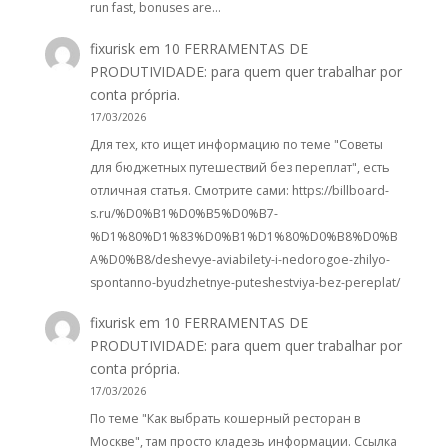
run fast, bonuses are…
fixurisk
em
10 FERRAMENTAS DE
PRODUTIVIDADE: para quem quer trabalhar por
conta própria.
17/03/2026
Для тех, кто ищет информацию по теме "Советы
для бюджетных путешествий без переплат", есть
отличная статья. Смотрите сами: https://billboard-
s.ru/%D0%B1%D0%B5%D0%B7-
%D1%80%D1%83%D0%B1%D1%80%D0%B8%D0%B
A%D0%B8/deshevye-aviabilety-i-nedorogoe-zhilyo-
spontanno-byudzhetnye-puteshestviya-bez-pereplat/
fixurisk
em
10 FERRAMENTAS DE
PRODUTIVIDADE: para quem quer trabalhar por
conta própria.
17/03/2026
По теме "Как выбрать кошерный ресторан в
Москве", там просто кладезь информации. Ссылка