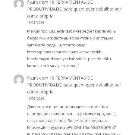
fixurisk
em
10 FERRAMENTAS DE
PRODUTIVIDADE: para quem quer trabalhar por
conta própria.
19/03/2026
Между прочим, если вас интересует Как помочь
бездомным животным эффективно и системно,
загляните сюда. Смотрите сами:
https://iphoneservice59.ru/news/pomoshh-
bezdomnym-zhivotnym-kak-sdelat-perederzhku-
korm-i-sterilizacziyu-sistemoj/
fixurisk
em
10 FERRAMENTAS DE
PRODUTIVIDADE: para quem quer trabalhar por
conta própria.
19/03/2026
Для тех, кто ищет информацию по теме "Как
определить кошерность по упаковке продукта",
есть отличная статья. Вот, можете почитать:
https://salemagazine.ru/%d0%b1%d0%b5%d0%b7-
%d1%80%d1%83%d0%b1%d1%80%d0%b8%d0%ba