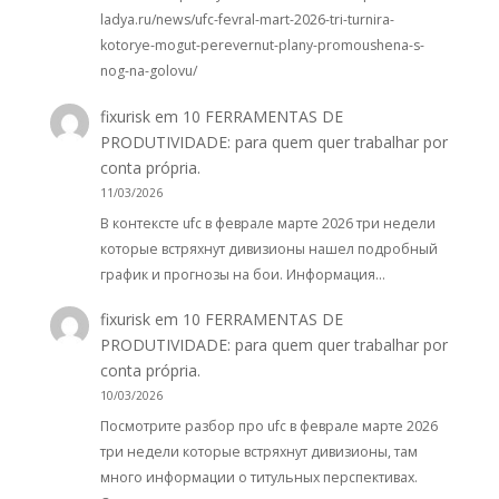
ladya.ru/news/ufc-fevral-mart-2026-tri-turnira-
kotorye-mogut-perevernut-plany-promoushena-s-
nog-na-golovu/
fixurisk
em
10 FERRAMENTAS DE
PRODUTIVIDADE: para quem quer trabalhar por
conta própria.
11/03/2026
В контексте ufc в феврале марте 2026 три недели
которые встряхнут дивизионы нашел подробный
график и прогнозы на бои. Информация…
fixurisk
em
10 FERRAMENTAS DE
PRODUTIVIDADE: para quem quer trabalhar por
conta própria.
10/03/2026
Посмотрите разбор про ufc в феврале марте 2026
три недели которые встряхнут дивизионы, там
много информации о титульных перспективах.