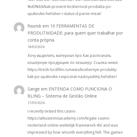
%d0%b8/kak-proverit-koshernost-produkta-po-
upakovke-hehsher-i-status-d-parve-meat/
fixurisk
em
10 FERRAMENTAS DE
PRODUTIVIDADE: para quem quer trabalhar por
conta própria.
18/03/2026
Хочу выделить материал про Как распознать
кошерную продукцию по хехшеру. Ссылка ниже:
https://tresh-lordfilm.ru/news/koshernye-produkty-
kak-po-upakovke-raspoznat-nastoyashhij-hehsher/
Sange
em
ENTENDA COMO FUNCIONA O
BLING – Sistema de Gestão Online
17/03/2026
I recently tested this casino
https://altiustennisacademy.com/legale-casino-
nederland-online-wettelijk-framework-40/ and was
impressed by how smooth everything felt. The games