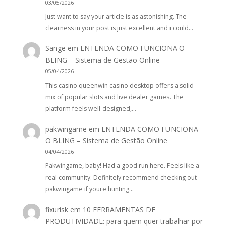
03/05/2026
Just want to say your article is as astonishing. The
clearness in your post is just excellent and i could…
Sange
em
ENTENDA COMO FUNCIONA O
BLING – Sistema de Gestão Online
05/04/2026
This casino queenwin casino desktop offers a solid
mix of popular slots and live dealer games. The
platform feels well-designed,…
pakwingame
em
ENTENDA COMO FUNCIONA
O BLING – Sistema de Gestão Online
04/04/2026
Pakwingame, baby! Had a good run here. Feels like a
real community. Definitely recommend checking out
pakwingame if youre hunting…
fixurisk
em
10 FERRAMENTAS DE
PRODUTIVIDADE: para quem quer trabalhar por