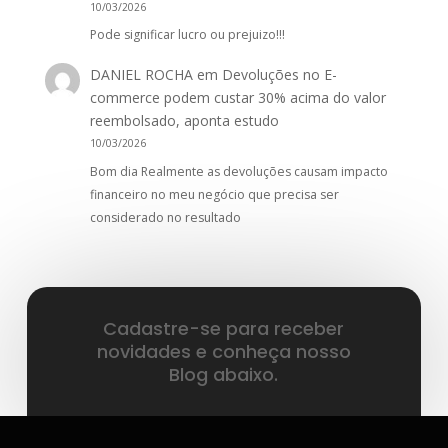
10/03/2026
Pode significar lucro ou prejuizo!!!
DANIEL ROCHA
em
Devoluções no E-
commerce podem custar 30% acima do valor
reembolsado, aponta estudo
10/03/2026
Bom dia Realmente as devoluções causam impacto
financeiro no meu negócio que precisa ser
considerado no resultado
Cadastre-se para receber
novidades e conheça nosso
Blog abaixo.