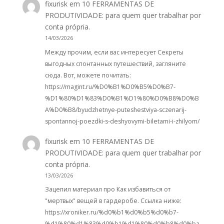
fixurisk
em
10 FERRAMENTAS DE
PRODUTIVIDADE: para quem quer trabalhar por
conta própria.
14/03/2026
Между прочим, если вас интересует Секреты
выгодных спонтанных путешествий, загляните
сюда. Вот, можете почитать:
https://magint.ru/%D0%B1%D0%B5%D0%B7-
%D1%80%D1%83%D0%B1%D1%80%D0%B8%D0%B
A%D0%B8/byudzhetnye-puteshestviya-sczenarij-
spontannoj-poezdki-s-deshyovymi-biletami-i-zhilyom/
fixurisk
em
10 FERRAMENTAS DE
PRODUTIVIDADE: para quem quer trabalhar por
conta própria.
13/03/2026
Зацепил материал про Как избавиться от
"мертвых" вещей в гардеробе. Ссылка ниже:
https://xroniker.ru/%d0%b1%d0%b5%d0%b7-
%d1%80%d1%83%d0%b1%d1%80%d0%b8%d0%ba