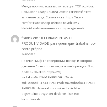
Между прочим, если вас интересует ТОП ошибок
новичков в кладоискательстве и как их избежать,
загляните сюда. Ссылка ниже: https://inter-
comfort.ru/news/top-oshibok-novichkov-v-
kladoiskatelstve-kak-ne-isportit-pervyj-vyezd/
fixurisk
em
10 FERRAMENTAS DE
PRODUTIVIDADE: para quem quer trabalhar por
conta própria.
14/03/2026
По теме "Мифы о гипертонии: правда и контроль
давления", там просто кладезь информации. Вот,
делюсь ссылкой: https://tvoj-
zodiak.ru/%d0%b1%d0%b5%d0%b7-
%d1%80%d1%83%d0%b1%d1%80%d0%b8%d0%ba
%d0%b8/mify-i-realnost-o-gipertonii-chto-
dejstvitelno-povyshaet-davlenie-i-kak-eto-
kontrolirovat/