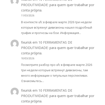
PRODUTIVIDADE: para quem quer trabalhar por
conta própria.
11/03/2026
В контексте ufc в феврале марте 2026 три недели
которые встряхнут дивизионы нашел подробный
график и прогнозы на бои. Информация…
fixurisk
em
10 FERRAMENTAS DE
PRODUTIVIDADE: para quem quer trabalhar por
conta própria.
10/03/2026
Посмотрите разбор про ufc в феврале марте 2026
три недели которые встряхнут дивизионы, там
много информации о титульных перспективах.
Ознакомьтесь…
fixurisk
em
10 FERRAMENTAS DE
PRODUTIVIDADE: para quem quer trabalhar por
conta própria.