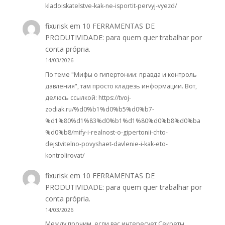
kladoiskatelstve-kak-ne-isportit-pervyj-vyezd/
fixurisk
em
10 FERRAMENTAS DE
PRODUTIVIDADE: para quem quer trabalhar por
conta própria.
14/03/2026
По теме "Мифы о гипертонии: правда и контроль
давления", там просто кладезь информации. Вот,
делюсь ссылкой: https://tvoj-
zodiak.ru/%d0%b1%d0%b5%d0%b7-
%d1%80%d1%83%d0%b1%d1%80%d0%b8%d0%ba
%d0%b8/mify-i-realnost-o-gipertonii-chto-
dejstvitelno-povyshaet-davlenie-i-kak-eto-
kontrolirovat/
fixurisk
em
10 FERRAMENTAS DE
PRODUTIVIDADE: para quem quer trabalhar por
conta própria.
14/03/2026
Между прочим, если вас интересует Секреты