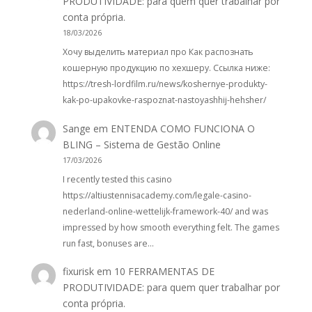
PRODUTIVIDADE: para quem quer trabalhar por
conta própria.
18/03/2026
Хочу выделить материал про Как распознать
кошерную продукцию по хехшеру. Ссылка ниже:
https://tresh-lordfilm.ru/news/koshernye-produkty-
kak-po-upakovke-raspoznat-nastoyashhij-hehsher/
Sange
em
ENTENDA COMO FUNCIONA O
BLING – Sistema de Gestão Online
17/03/2026
I recently tested this casino
https://altiustennisacademy.com/legale-casino-
nederland-online-wettelijk-framework-40/ and was
impressed by how smooth everything felt. The games
run fast, bonuses are…
fixurisk
em
10 FERRAMENTAS DE
PRODUTIVIDADE: para quem quer trabalhar por
conta própria.