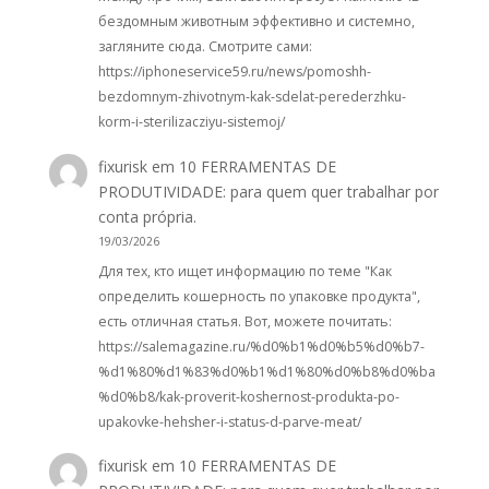
бездомным животным эффективно и системно,
загляните сюда. Смотрите сами:
https://iphoneservice59.ru/news/pomoshh-
bezdomnym-zhivotnym-kak-sdelat-perederzhku-
korm-i-sterilizacziyu-sistemoj/
fixurisk
em
10 FERRAMENTAS DE
PRODUTIVIDADE: para quem quer trabalhar por
conta própria.
19/03/2026
Для тех, кто ищет информацию по теме "Как
определить кошерность по упаковке продукта",
есть отличная статья. Вот, можете почитать:
https://salemagazine.ru/%d0%b1%d0%b5%d0%b7-
%d1%80%d1%83%d0%b1%d1%80%d0%b8%d0%ba
%d0%b8/kak-proverit-koshernost-produkta-po-
upakovke-hehsher-i-status-d-parve-meat/
fixurisk
em
10 FERRAMENTAS DE