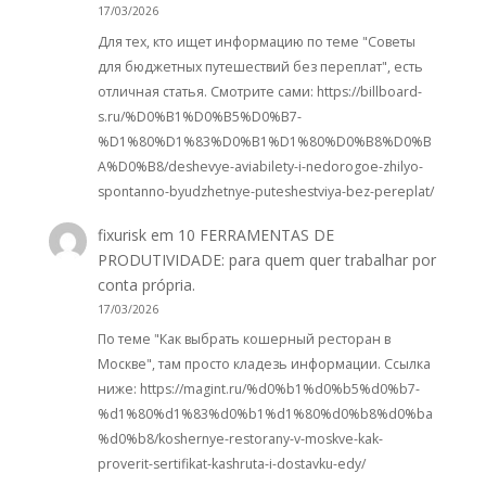
17/03/2026
Для тех, кто ищет информацию по теме "Советы
для бюджетных путешествий без переплат", есть
отличная статья. Смотрите сами: https://billboard-
s.ru/%D0%B1%D0%B5%D0%B7-
%D1%80%D1%83%D0%B1%D1%80%D0%B8%D0%B
A%D0%B8/deshevye-aviabilety-i-nedorogoe-zhilyo-
spontanno-byudzhetnye-puteshestviya-bez-pereplat/
fixurisk
em
10 FERRAMENTAS DE
PRODUTIVIDADE: para quem quer trabalhar por
conta própria.
17/03/2026
По теме "Как выбрать кошерный ресторан в
Москве", там просто кладезь информации. Ссылка
ниже: https://magint.ru/%d0%b1%d0%b5%d0%b7-
%d1%80%d1%83%d0%b1%d1%80%d0%b8%d0%ba
%d0%b8/koshernye-restorany-v-moskve-kak-
proverit-sertifikat-kashruta-i-dostavku-edy/