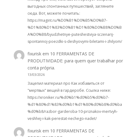
выгодных спонтанных путешествий, загляните
сюда. Вот, можете почитать:
https://magint.ru/%D0%B1%D0%B5%D0%B7-
%D1%80%D1%83%D0%B1%D1%80%D0%B8%D0%B
A%D0%B8/byudzhetnye-puteshestviya-sczenarij-
spontannoj-poezdki-s-deshyovymi-biletami-i-zhilyom/
fixurisk
em
10 FERRAMENTAS DE
PRODUTIVIDADE: para quem quer trabalhar por
conta própria.
13/03/2026
Зацепил материал про Как избавиться от
"мертвых" вещей в гардеробе. Ссылка ниже:
https://xroniker.ru/%d0%b1%d0%b5%d0%b7-
%d1%80%d1%83%d0%b1%d1%80%d0%b8%d0%ba
%d0%b8/razbor-garderoba-10-priznakov-mertvyh-
veshhej-i-kak-perestat-nechego-nadet/
fixurisk
em
10 FERRAMENTAS DE