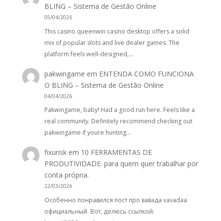
BLING – Sistema de Gestão Online
05/04/2026
This casino queenwin casino desktop offers a solid
mix of popular slots and live dealer games. The
platform feels well-designed,…
pakwingame
em
ENTENDA COMO FUNCIONA
O BLING – Sistema de Gestão Online
04/04/2026
Pakwingame, baby! Had a good run here. Feels like a
real community. Definitely recommend checking out
pakwingame if youre hunting…
fixurisk
em
10 FERRAMENTAS DE
PRODUTIVIDADE: para quem quer trabalhar por
conta própria.
22/03/2026
Особенно понравился пост про вавада vavadaa
официальный. Вот, делюсь ссылкой: