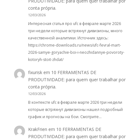
PRODUTIVIDADE: para quem quer trabalhar por
conta própria.
12/03/2026
Интересная статья про ufc в феврале марте 2026
три недели которые встряхнут дивизионы, много
качественной аналитики. Источник здесь:
https://chrome-downloads.ru/news/ufc-fevral-mart-
2026-samye-goryachie-boi-i-neozhidannye-povoroty-
kotoryh-stoit-zhdat/
fixurisk
em
10 FERRAMENTAS DE
PRODUTIVIDADE: para quem quer trabalhar por
conta própria.
12/03/2026
В контексте ufc в феврале марте 2026 три недели
которые встряхнут дивизионы нашел подробный
график и прогнозы на бои. Смотрите…
KrakFrien
em
10 FERRAMENTAS DE
PRODUTIVIDADE: para quem quer trabalhar por