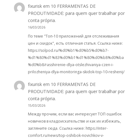
fixurisk
em
10 FERRAMENTAS DE
PRODUTIVIDADE: para quem quer trabalhar por
conta própria.
16/03/2026
По теме "Топ-10 приложений для отслеживания
цен и скидок", есть отличная статья. Ссылка ниже:
https://solpod.ru/%d0%b1%d0%b5%d0%b7-
%d1%80%d1%83%d0%b1%d1%80%d0%b8%d0%ba
%d0%b8/rasshirenie-dlya-otslezhivaniya-czen-i-
prilozheniya-dlya-monitoringa-skidok-top-10-reshenij/
fixurisk
em
10 FERRAMENTAS DE
PRODUTIVIDADE: para quem quer trabalhar por
conta própria.
15/03/2026
Между прочим, если вас интересует ТОП ошибок
новичков в кладоискательстве и как их избежать,
загляните сюда. Ссылка ниже: https://inter-
comfort.ru/news/top-oshibok-novichkov-v-