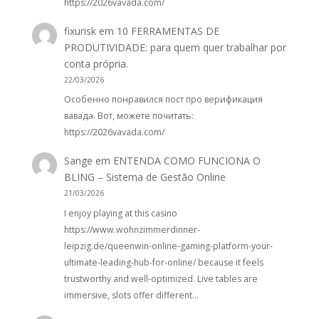
https://2026vavada.com/
fixurisk
em
10 FERRAMENTAS DE
PRODUTIVIDADE: para quem quer trabalhar por
conta própria.
22/03/2026
Особенно понравился пост про верификация
вавада. Вот, можете почитать:
https://2026vavada.com/
Sange
em
ENTENDA COMO FUNCIONA O
BLING – Sistema de Gestão Online
21/03/2026
I enjoy playing at this casino
https://www.wohnzimmerdinner-
leipzig.de/queenwin-online-gaming-platform-your-
ultimate-leading-hub-for-online/ because it feels
trustworthy and well-optimized. Live tables are
immersive, slots offer different…