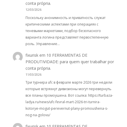
conta própria.
12/03/2026
Поскольку анонимность и приватность служат
критическими аспектами при операциях с
теневыми маркетами, подбор безопасного
варианта логина представляет первостепенную
роль. Управление…
fixurisk
em
10 FERRAMENTAS DE
PRODUTIVIDADE: para quem quer trabalhar por
conta própria.
11/03/2026
Три турнира ufc в феврале марте 2026 три недели
которые встряхнут дивизионы могут перевернуть
все планы промоушена. Вот ссылка: https://turbaza-
ladya.ru/news/ufc-fevral-mart-2026-tri-turnira-
kotorye-mogut-perevernut-plany-promoushena-s-
nog-na-golovu/
fixurisk
em
10 FERRAMENTAS DE